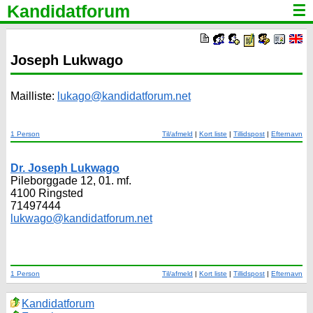
Kandidatforum
☰
Joseph Lukwago
Mailliste:
lukago@kandidatforum.net
1 Person
Til/afmeld
|
Kort liste
|
Tillidspost
|
Efternavn
Dr. Joseph Lukwago
Pileborggade 12, 01. mf.
4100 Ringsted
71497444
lukwago@kandidatforum.net
1 Person
Til/afmeld
|
Kort liste
|
Tillidspost
|
Efternavn
Kandidatforum