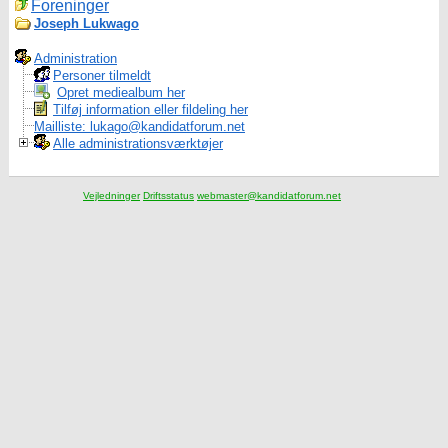
Foreninger
Joseph Lukwago
Administration
Personer tilmeldt
Opret mediealbum her
Tilføj information eller fildeling her
Mailliste: lukago@kandidatforum.net
Alle administrationsværktøjer
Vejledninger
Driftsstatus
webmaster@kandidatforum.net